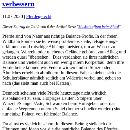
verbessern
11.07.2020 |
Pferdegerecht
Dieser Beitrag ist Teil 2 von 6 der Artikel-Serie "
Muskelaufbau beim Pferd
"
Pferde sind von Natur aus richtige Balance-Profis. In der freien
Wildbahn können sie teilweise problemlos steile, felsige Hänge
erklimmen und rutschige Abhänge meistern, um an Wasser zu
gelangen. Wurzeln oder unebenes Gelände gehören zum Alltag und
werden quasi "übersehen". Dies verdanken sie ihrer natürlichen
Balance und vielleicht auch ein wenig ihrem Körperbau, denn ihre
Vorderbeine können wie Federn wirken und so Stürze oder
Ähnliches erheblich abmildern. In diesem Falle schieben sich die
Schulterblätter nämlich seitlich am Widerrist vorbei und geben so
nach (das sieht man auch bei Katzen).
Dennoch scheinen viele Pferde heutzutage nicht wirklich
ausbalanciert zu sein. Holpriges Laufen, Stolpern über
Wurzeln/Stangen/Äste, Schwanken beim Hufegeben oder das
einfache Wegrennen unterm Sattel (immer schneller werden) sind
nur einige Folgen von fehlender Balance.
Du ahnst es vielleicht schon: In diesem Beitrag stelle ich dir
Übungen und Ideen vor, die die natürliche Balance des Pferdes