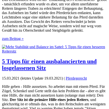
- tatsächlich erfunden wurde es aber, um vor allem unerfahrene
Reitern längeres Traben zu erleichtern!⁠ Entgegen der Behauptung,
das Aufstehen im Sattel würde den Pferderücken entlasten, kann
Leichttraben sogar eine stärkere Belastung für das Pferd darstellen
als Aussitzen. Das Gewicht des Reiters verschwindet ja beim
Aufstehen nicht auf magische Weise, sondern wird nur weg vom
Gesäß hin zu Oberschenkel und Steigbügeln gelenkt.
zum Beitrag »
5 Tipps für einen ausbalancierten und
losgelassenen Sitz
15.03.2021 (letztes Update 19.03.2021) |
Pferdegerecht
Hilfe geben - Hilfe aussetzen. So arbeitet man mit einem Pferd. Für
Zügel, Schenkel und Gerte stellt das kein Problem dar - aber es gibt
eine Hilfe, die man nicht aussetzen kann (solange man reitet): Den
Sitz.
Der Sitz ist die primäre Hilfe eines jeden Reiters
, und
gleichzeitig ist er oftmals das, was in den Reitschulen am wenigsten
thematisiert wird. Viel zu wenige Reiter haben jemals "Sitzen